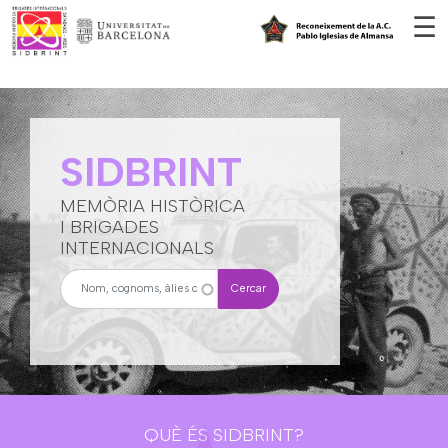
Vés al contingut
☰
SIDBRINT
MEMÒRIA HISTÒRICA
I BRIGADES
INTERNACIONALS
Cercar
QUÈ ÉS SIDBRINT?