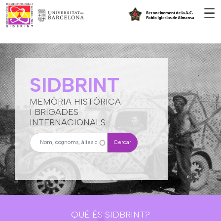
Vés al contingut
☰
SIDBRINT
MEMÒRIA HISTÒRICA
I BRIGADES
INTERNACIONALS
Cercar
QUÈ ÉS SIDBRINT?