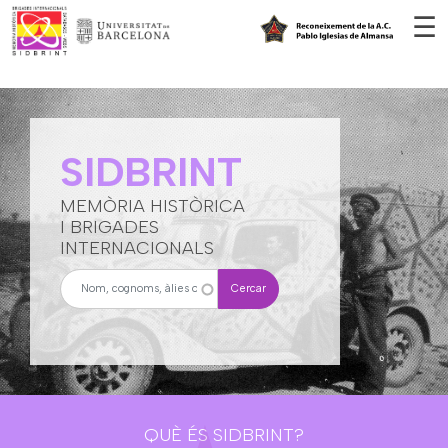
Vés al contingut
☰
SIDBRINT
MEMÒRIA HISTÒRICA
I BRIGADES
INTERNACIONALS
Cercar
QUÈ ÉS SIDBRINT?