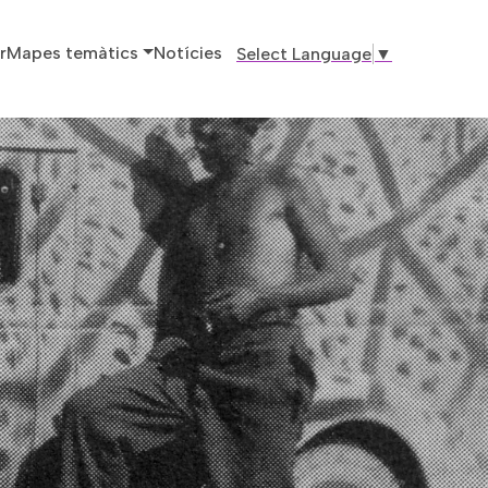
ó principal
r
Mapes temàtics
Notícies
Select Language
▼