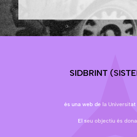
SIDBRINT (SIST
és una web de la Universitat
El seu objectiu és donar