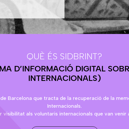
QUÈ ÉS SIDBRINT?
EMA D’INFORMACIÓ DIGITAL SOB
INTERNACIONALS)
 de Barcelona que tracta de la recuperació de la memò
Internacionals.
 visibilitat als voluntaris internacionals que van venir