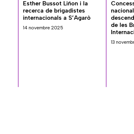
Esther Bussot Liñon i la
Concess
recerca de brigadistes
nacional
internacionals a S’Agarò
descende
de les B
14 novembre 2025
Internac
13 novemb