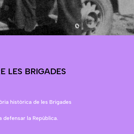
RE LES BRIGADES
ria històrica de les Brigades
 a defensar la República.