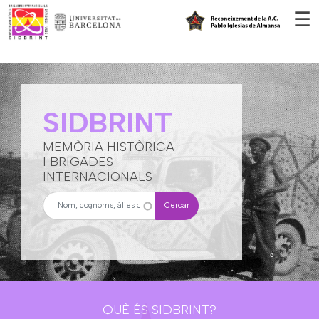
Vés al contingut
☰
SIDBRINT
MEMÒRIA HISTÒRICA
I BRIGADES
INTERNACIONALS
Cercar
QUÈ ÉS SIDBRINT?