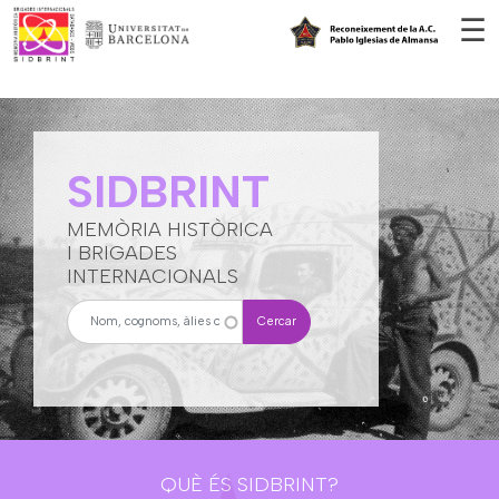
Vés al contingut
☰
SIDBRINT
MEMÒRIA HISTÒRICA
I BRIGADES
INTERNACIONALS
Cercar
QUÈ ÉS SIDBRINT?