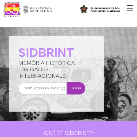
Vés al contingut
☰
SIDBRINT
MEMÒRIA HISTÒRICA
I BRIGADES
INTERNACIONALS
Cercar
QUÈ ÉS SIDBRINT?